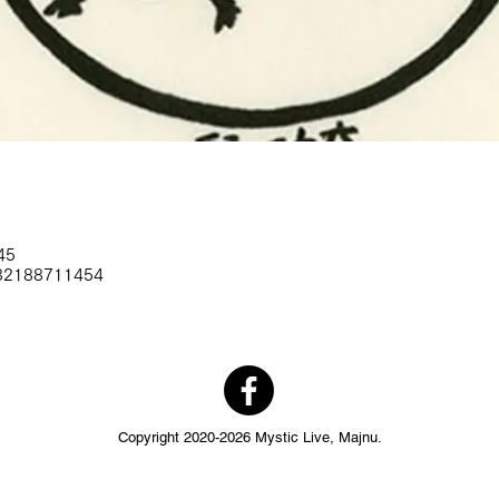
45
/82188711454
Copyright 2020-2026 Mystic Live, Majnu.