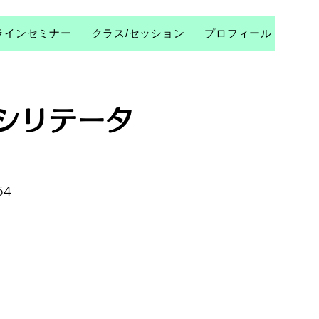
ラインセミナー
クラス/セッション
プロフィール
コラム
ァシリテータ
54