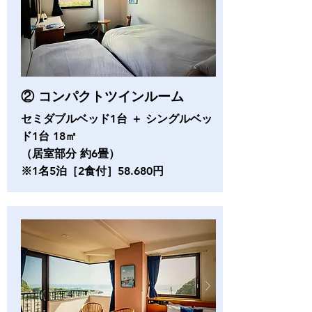
② コンパクトツインルーム
セミダブルベッド1台 ＋
シングルベッ
ド1台 18㎡
（居室部分 約6畳）
※1名5泊
［
2食付
］58.680円