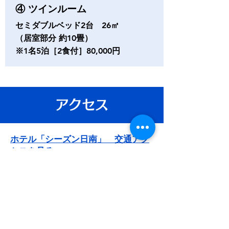
④ ツインルーム
セミダブルベッド2台 26㎡
（居室部分 約10畳）
※1名5泊［
2食付
］80,000円
アクセス
ホテル「シーズン日南」 交通アク
セスを見る
■
宮崎ブーケンビリア空港からのア
クセス
レンタカー 約35分
日南（飫肥）行きバス 約75分 「梅ヶ
浜」下車