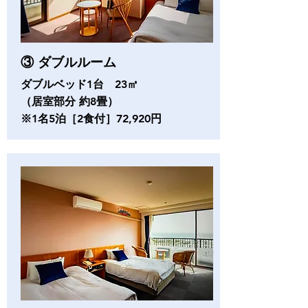
③ ダブルルーム
ダブルベッド1台 23㎡
（居室部分 約8畳）
※1名5泊
［
2食付
］72,920円