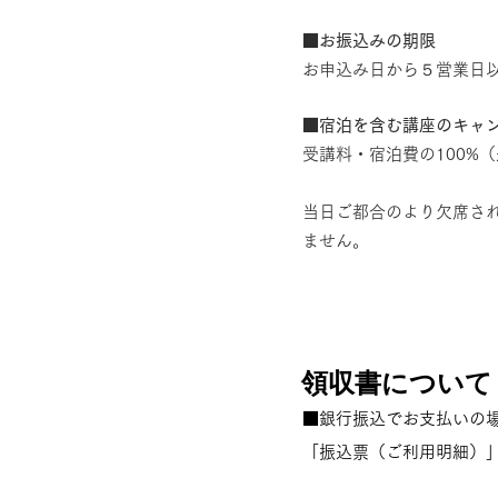
■お振込みの期限
お申込み日から５営業日
■宿泊を含む講座のキャ
受講料・宿泊費の100%
当日ご都合のより欠席さ
ません。
領収書について
■
銀行振込でお支払いの
「振込票（ご利用明細）