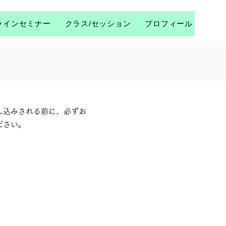
ラインセミナー
クラス/セッション
プロフィール
コラム
し込みされる前に、必ずお
ださい。