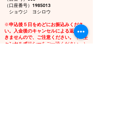
（口座番号）1985013
ショウジ ヨシロウ
※
申込後５日をめどにお振込みくださ
い。入金後のキャンセルによる返金はで
きませんので、ご注意ください。
（※
キ
ャンセルポリシー
をご一読ください。）
お申し込み先はこちら
交通アクセス
■関東方面から来る場合（鹿児島で乗り
換えが必要です）