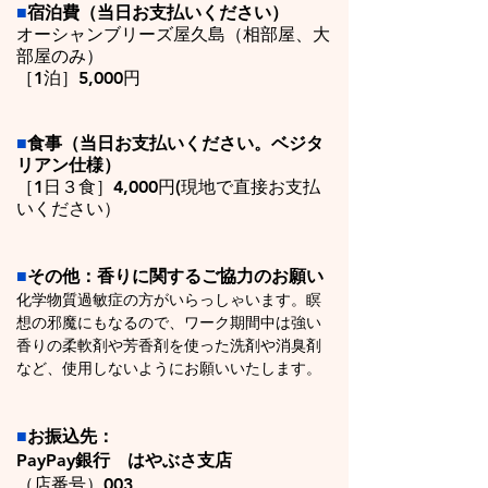
■
宿泊費
（当日お支払いください）
オーシャンブリーズ屋久島（相部屋、大
部屋のみ）
［1泊］5,000円
■
食事（
当日お支払いください。
ベジタ
リアン仕様​）
［1日３食］4,000円(現地で直接お支払
いください）
■
その他：香りに関するご協力のお願い
化学物質過敏症の方がいらっしゃいます。瞑
想の邪魔にもなるので、ワーク期間中は強い
香りの柔軟剤や芳香剤を使った洗剤や消臭剤
など、使用しないようにお願いいたします。
■
お振込先：
PayPay銀行 はやぶさ支店
（店番号）003